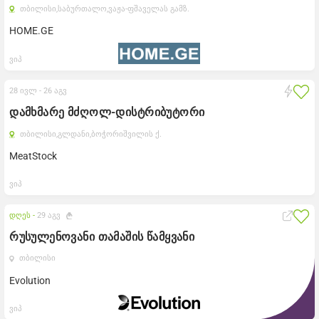
თბილისი,
საბურთალო,
ვაჟა-ფშაველას გამზ.
HOME.GE
ვიპ
28 ივლ -
26 აგვ
დამხმარე მძღოლ-დისტრიბუტორი
თბილისი,
გლდანი,
ბოჭორიშვილის ქ.
MeatStock
ვიპ
დღეს -
29 აგვ
რუსულენოვანი თამაშის წამყვანი
თბილისი
Evolution
ვიპ