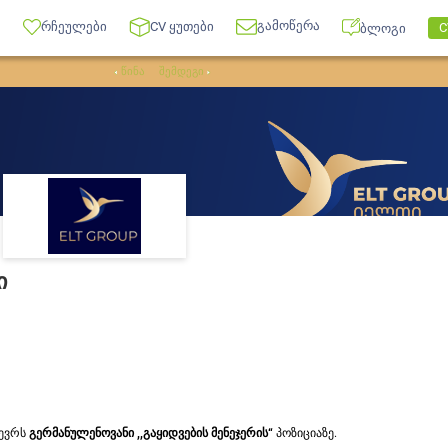
გამოწერა
რჩეულები
CV ყუთები
C
ბლოგი
წინა
შემდეგი
ი
წევრს
გერმანულენოვანი ,,გაყიდვების მენეჯერის“
პოზიციაზე.