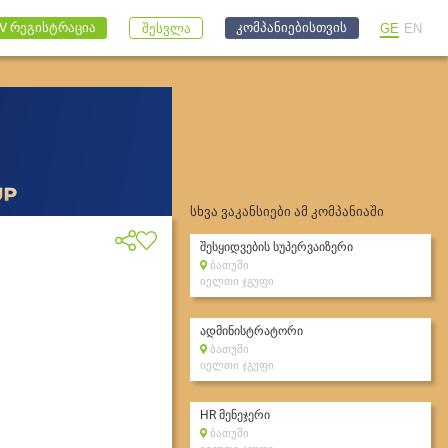
კომპანიებისთვის
V რეგისტრაცია
GE
EN
შესვლა
სხვა ვაკანსიები ამ კომპანიაში
შესყიდვების სუპერვაიზერი
ბათუმი
იელთი ჯგუფი
ადმინისტრატორი
ბათუმი
იელთი ჯგუფი
HR მენეჯერი
ბათუმი