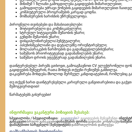
მინიმუმ 1 წლიანი გამოცდილება გაყიდვების მიმართულებით;
გამოცდილება უძრავი ქონების გაყიდვების მიმართულებით ჩაითვლ
კომპიუტერული პროგრამების კარგად ცოდნა.
მომსახურების ხარისხის უზრუნველყოფა.
პიროვნული თვისებები და მახასიათებლები:
მოტივირებული და კომუნიკაბელური;
სტრესულ სიტუაციებში მუშაობის უნარი;
გუნდში მუშაობის უნარი;
დისციპლინირებული/პუნქტუალური;
პასუხისმგებლიანი და დეტალებზე ორიენტირებული;
მოლაპარაკების წარმოების და გადაწყვეტილებისუნარი;
სამუშაოს პრიორიტეტებად გადანაწილების უნარი;
სამუშაო დროის ეფექტურად გადანაწილების უნარი.
დაინტერესებულ პირებს გთხოვთ, გამოაგზავნოთ CV ელექტრონული ფოსტ
გაყიდვების მენეჯერის, რათა მოხდეს თქვენი რეზიუმეს განხილვა.
დაკავშირება მოხდება მხოლოდ შერჩეულ კანდიდატებთან, რომლებიც გაი
თუ თქვენ ხართ დაინტერესებული კარიერული განვითარებითა და გაქვთ 
შემოგვიერთდით!
წარმატებებს გისურვებთ!
ინფორმაცია ვაკანტური პოზიციის შესახებ:
სპეციალობა / სპეციალიზაცია:
ინდუსტ
გაყიდვები
გაყიდვების მენეჯმენტი
განაკვეთი:
სრული განაკვეთი
დასაქმების ფორმა:
ვადიანი კონტრაქტი
სამუშ
დამატებითი სარგებელი (ბენეფიტები):
ჯანმრთელობის დაზღვევა
დამსაქმებლის მოთხოვნები: