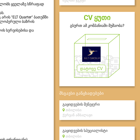
იელთი ჯგუფი
 ფლობს ყველაზე სწრაფად
ას.
CV ყუთი
რის "ELT Quarter" ბათუმში
ეველოპერული ბაზრის
გსურთ ამ კომპანიაში მუშაობა?
ის სერვისებისა და
დატოვე CV
მსგავსი განცხადებები
გაყიდვების მენეჯერი
თბილისი
ქერვან ამბალაჟი
გაყიდვების სპეციალისტი
თბილისი
ყოს ორენოვანი)