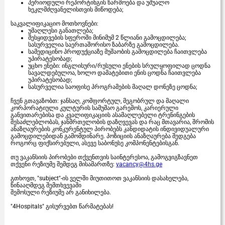
პერიოდული რეპორტინგის წარმოება და უშუალო
ხეკლმძღვანელისთვის მიწოდება;
საკვალიფიკაციო მოთხოვნები:
უმაღლესი განათლება;
შესყიდვების სფეროში მინიმუმ 2 წლიანი გამოცდილება;
სასურველია საერთაშორისო ზაბარზე გამოცდილება.
სამედიცინო პროდუქციაზე მუშაობის გამოცდილება ჩაითვლება
უპირატესობად;
უცხო ენები: ინგლისური/რუსული ენების სრულყოფილად ცოდნა
სავალდებულოა, ხოლო დამატებითი ენის ცოდნა ჩაითვლება
უპირატესობად;
სასურველია საოფისე პროგრამების მაღალ დონეზე ცოდნა;
ჩვენ გთავაზობთ: ჯანსაღ, კომფორტულ, მეგობრულ და მაღალი
კორპორატიული კულტურის სამუშაო გარემოს, კარიერული
განვითარებისა და კვალიფიკაციის ასამაღლებელი ტრენინგების
შესაძლებლობას, ჯანმრთელობის დაზღვევას და რაც მთავარია, შრომის
ანაზღაურების კონკურენტულ პირობებს კანდიდატის ინდივიდუალური
გამოცდილებიდან გამომდინარე. პოზიციის ანაზღაურება შედგება
როგორც ფიქსირებული, ასევე საბონუსე კომპონენტებისგან.
თუ ვაკანსიის პირობები თქვენთვის საინტერესოა, გამოგვიგზავნეთ
თქვენი რეზიუმე შემდეგ მისამართზე:
vacancy@4hs.ge
გთხოვთ, "subject"-ის ველში მიუთითოთ ვაკანსიის დასახელება,
წინააღმდეგ შემთხვევაში
შემოსული რეზიუმე არ განიხილება.
"4Hospitals" გისურვებთ წარმატებას!