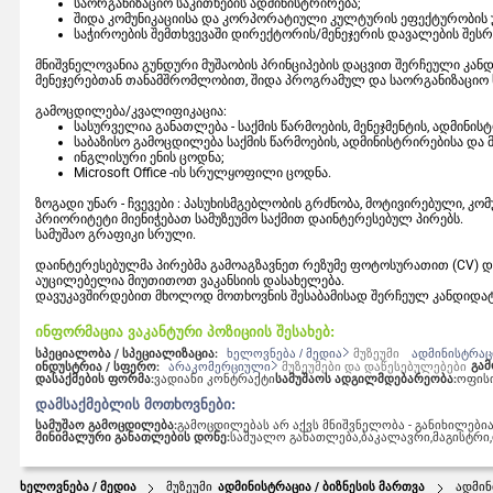
საორგანიზაციო საკითხების ადმინისტრირება;
შიდა კომუნიკაციისა და კორპორატიული კულტურის ეფექტურობის
საჭიროების შემთხვევაში დირექტორის/მენეჯერის დავალების შეს
მნიშვნელოვანია გუნდური მუშაობის პრინციპების დაცვით შერჩეული კა
მენეჯერებთან თანამშრომლობით, შიდა პროგრამულ და საორგანიზაციო სა
გამოცდილება/კვალიფიკაცია:
სასურველია განათლება - საქმის წარმოების, მენეჯმენტის, ადმინი
საბაზისო გამოცდილება საქმის წარმოების, ადმინისტრირებისა და 
ინგლისური ენის ცოდნა;
Microsoft Office -ის სრულყოფილი ცოდნა.
ზოგადი უნარ - ჩვევები : პასუხისმგებლობის გრძნობა, მოტივირებული, კო
პრიორიტეტი მიენიჭებათ სამუზეუმო საქმით დაინტერესებულ პირებს.
სამუშაო გრაფიკი სრული.
დაინტერესებულმა პირებმა გამოაგზავნეთ რეზუმე ფოტოსურათით (CV) 
აუცილებელია მიუთითოთ ვაკანსიის დასახელება.
დავუკავშირდებით მხოლოდ მოთხოვნის შესაბამისად შერჩეულ კანდიდატ
ინფორმაცია ვაკანტური პოზიციის შესახებ:
სპეციალობა / სპეციალიზაცია:
ხელოვნება / მედია
მუზეუმი
ადმინისტრაცი
გამ
ინდუსტრია / სფერო:
არაკომერციული
მუზეუმები და დაწესებულებები
დასაქმების ფორმა:
ვადიანი კონტრაქტი
სამუშაოს ადგილმდებარეობა:
ოფის
დამსაქმებლის მოთხოვნები:
სამუშაო გამოცდილება:
გამოცდილებას არ აქვს მნიშვნელობა - განიხილებ
მინიმალური განათლების დონე:
საშუალო განათლება,
ბაკალავრი,
მაგისტრი,
ხელოვნება / მედია
მუზეუმი
ადმინისტრაცია / ბიზნესის მართვა
ადმინ