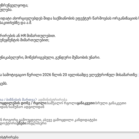
 უზრუნველყოფა;
რულება.
ნდიდატი ახორციელებდეს შიდა საქმიანობის ეფექტურ წარმოებას ორგანიზაციი
კითხებზე და ა.შ.
სტრირების ან HR მიმართულებით.
მენეჯმენტის მიმართულებით;
მუნიკაბელური, მოწესრიგებული, გუნდური მუშაობის უნარი.
და სამოტივაციო წერილი 2026 წლის 20 ივლისამდე ელექტრონულ მისამართზე:
ებს.
ა / ბიზნესის მართვა
ადმინისტრირება
ოცდილების დონე / რგოლი:
საშუალო რგოლი
განაკვეთი:
სრული განაკვეთი
იდან/სამუშაო ადგილიდან
იან როგორც გამოუცდელი, ასევე გამოცდილი კანდიდატები
დოქტორი
ენები:
ინგლისური
ისტრირება