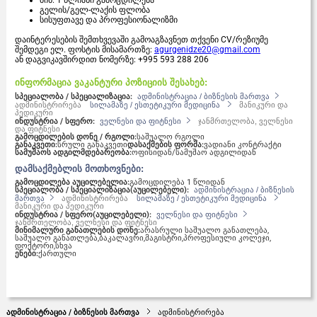
მინ. 1 წლიანი გამოცდილება
გელის/გელ-ლაქის ფლობა
სისუფთავე და პროფესიონალიზმი
დაინტერესების შემთხვევაში გამოაგზავნეთ თქვენი CV/რეზიუმე
შემდეგი ელ. ფოსტის მისამართზე:
agurgenidze20@gmail.com
ან დაგვიკავშირდით ნომერზე: +995
593 288 206
ინფორმაცია ვაკანტური პოზიციის შესახებ:
სპეციალობა / სპეციალიზაცია:
ადმინისტრაცია / ბიზნესის მართვა
ადმინისტრირება
სილამაზე / ესთეტიკური მედიცინა
მანიკური და
პედიკური
ინდუსტრია / სფერო:
ველნესი და ფიტნესი
ჯანმრთელობა, ველნესი
და ფიტნესი
გამოცდილების დონე / რგოლი:
საშუალო რგოლი
განაკვეთი:
სრული განაკვეთი
დასაქმების ფორმა:
ვადიანი კონტრაქტი
სამუშაოს ადგილმდებარეობა:
ოფისიდან/სამუშაო ადგილიდან
დამსაქმებლის მოთხოვნები:
გამოცდილება აუცილებელია:
გამოცდილება 1 წლიდან
სპეციალობა / სპეციალიზაცია(აუცილებელი):
ადმინისტრაცია / ბიზნესის
მართვა
ადმინისტრირება
სილამაზე / ესთეტიკური მედიცინა
მანიკური და პედიკური
ინდუსტრია / სფერო(აუცილებელი):
ველნესი და ფიტნესი
ჯანმრთელობა, ველნესი და ფიტნესი
მინიმალური განათლების დონე:
არასრული საშუალო განათლება,
საშუალო განათლება,
ბაკალავრი,
მაგისტრი,
პროფესიული კოლეჯი,
დოქტორი,
სხვა
ენები:
ქართული
ადმინისტრაცია / ბიზნესის მართვა
ადმინისტრირება