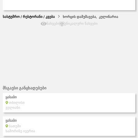
სასტუმრო / რესტორანი / კვება
ხორცის დამუშავება,
კულინარია
ნახვები
უნიკალური ნახვები
მსგავსი განცხადებები
ყასაბი
თბილისი
ველიანი
ყასაბი
ბათუმი
სამორინე ივერია