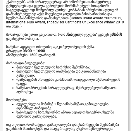
„ქართულს“. ამის პარალელურად, არ ჩამორჩება თანამედროვე
ტენდენციებს და ყველა გემოვნების მომხმარებელს სთავაზობს
საგულდაგულოდ მოწყობილ კუთხეს. კომპანიას არსებობის დღიდან
დამსახურებულად აქვს მიღებული ჯილდოები მისი ხარისხისა და
სტუმარ-მასპინძლობის დამსახურებით (Golden Brand Award 2005-2012,
International NBR Award, Tripadvisor Certificate Of Excellence Winner 2019
და სხვა..)
მოხარულები ვართ გაცნობოთ, რომ „
წისქვილი
ჯგუფში“ გვაქვს
ყასაბის
ვაკანტური პოზიცია.
სამუშაო ადგილი: თბილისი, აკაკი ბელიაშვილის ქუჩა.
გრაფიკი: 08:00 – 16:00
ანაზღაურება: 1600 ლარიდან.
ძირითადი მოვალეობა:
მიღებული ნედლეულის ხარისხის შემოწმება;
მიღებული ნედლეულის დამუშავება და გადანაწილება
გასაცემად;
დამუშავების პროცესში კომპანიაში დადგენილი სტანდარტების
დაცვა;
სამუშაო პროცესის პარალელურად, შესრულებული სამუშაოს
აღრიცხვა.
მოთხოვნები:
აუცილებელია მინიმუმ 1 წლიანი სამუშაო გამოცდილება
აღნიშნულ პოზიციაზე.
სასურველია სარესტორნო ან/და საცალო სავაჭრო ქსელში
მუშაობის გამოცდილება.
თუ თვლით, რომ თქვენი გამოცდილება და უნარ-ჩვევები შეესაბამება
ვაკანსიის მოთხოვნებს და ამავდროულად გსურთ შემოუერთდეთ