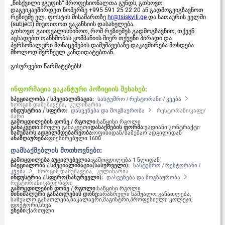
„წისქვილი ჯგუფის“ პროფესიონალთა გუნდს, გთხოვთ
დაგვიკავშირდეთ ნომერზე +995 591 25 22 20 ან გადმოგვიგზავნოთ
რეზიუმე ელ. ფოსტის მისამართზე
hr@tsiskvili.ge
და სათაურის ველში
(subject) მიუთითოთ ვაკანსიის დასახელება.
გთხოვთ გაითვალისწინოთ, რომ რეზიუმეს გადმოგზავნით, თქვენ
აცხადებთ თანხმობას კომპანიის მიერ თქვენი პირადი და
პერსონალური მონაცემების დამუშავებაზე.დაკავშირება მოხდება
მხოლოდ შერჩეულ კანდიდატებთან.
გისურვებთ წარმატებებს!
ინფორმაცია ვაკანტური პოზიციის შესახებ:
სპეციალობა / სპეციალიზაცია:
სასტუმრო / რესტორანი / კვება
ხორცის დამუშავება,
კულინარია
ინდუსტრია / სფერო:
დასვენება და მოგზაურობა
რესტორანი/კაფე/
ბარი
გამოცდილების დონე / რგოლი:
საწყისი რგოლი
განაკვეთი:
სრული განაკვეთი
დასაქმების ფორმა:
ვადიანი კონტრაქტი
სამუშაოს ადგილმდებარეობა:
ოფისიდან/სამუშაო ადგილიდან
ანაზღაურება:
ფიქსირებული
1600
დამსაქმებლის მოთხოვნები:
გამოცდილება აუცილებელია:
გამოცდილება 1 წლიდან
სპეციალობა / სპეციალიზაცია(სასურველი):
სასტუმრო / რესტორანი /
კვება
ხორცის დამუშავება,
კულინარია
ინდუსტრია / სფერო(სასურველი):
დასვენება და მოგზაურობა
რესტორანი/კაფე/ბარი
გამოცდილების დონე / რგოლი:
საწყისი რგოლი
მინიმალური განათლების დონე:
არასრული საშუალო განათლება,
საშუალო განათლება,
ბაკალავრი,
მაგისტრი,
პროფესიული კოლეჯი,
დოქტორი,
სხვა
ენები:
ქართული