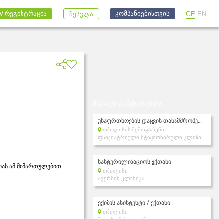
კომპანიებისთვის
V რეგისტრაცია
GE
EN
შესვლა
მსგავსი განცხადებები
უსაფრთხოების დაცვის თანამშრომელი/ექთნის დამხმარე
თბილისის შემოგარენი
ფსიქიატრიული სტაციონარული კლინიკა სანამენტე
სასტერილიზაციოს ექთანი
იას ამ მიმართულებით.
თბილისი
ავერსის კლინიკა
ექიმის ასისტენტი / ექთანი
თბილისი