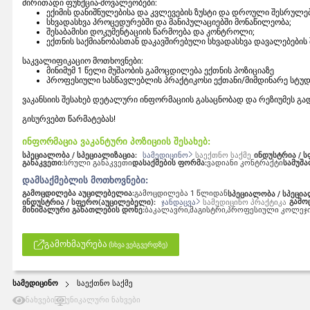
ძირითადი ფუნქცია-მოვალეობები:
ექიმის დანიშნულებისა და კვლევების ზუსტი და დროული შესრულებ
სხვადასხვა პროცედურებში და მანიპულაციებში მონაწილეობა;
შესაბამისი დოკუმენტაციის წარმოება და კონტროლი;
ექთნის საქმიანობასთან დაკავშირებული სხვადასხვა დავალებების
საკვალიფიკაციო მოთხოვნები:
მინიმუმ 1 წელი მუშაობის გამოცდილება ექთნის პოზიციაზე
პროფესიული სასწავლებლის პრაქტიკოსი ექთანი/მიმდინარე სტუდე
ვაკანსიის შესახებ დეტალური ინფორმაციის გასაცნობად და რეზიუმეს 
გისურვებთ წარმატებას!
ინფორმაცია ვაკანტური პოზიციის შესახებ:
სპეციალობა / სპეციალიზაცია:
ინდუსტრია / 
სამედიცინო
საექთნო საქმე
განაკვეთი:
სრული განაკვეთი
დასაქმების ფორმა:
ვადიანი კონტრაქტი
სამუშ
დამსაქმებლის მოთხოვნები:
გამოცდილება აუცილებელია:
გამოცდილება 1 წლიდან
სპეციალობა / სპეცი
გამო
ინდუსტრია / სფერო(აუცილებელი):
ჯანდაცვა
სამედიცინო პრაქტიკა
მინიმალური განათლების დონე:
ბაკალავრი,
მაგისტრი,
პროფესიული კოლეჯ
გამოხმაურება
(სხვა ვებგვერდზე)
სამედიცინო
საექთნო საქმე
ნახვები
უნიკალური ნახვები