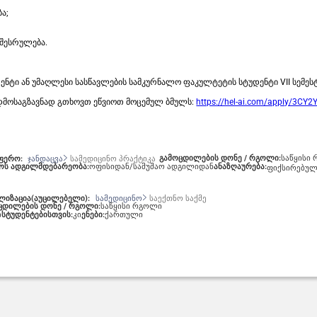
ა;
 შესრულება.
ნტი ან უმაღლესი სასწავლების სამკურნალო ფაკულტეტის სტუდენტი VII სემეს
გადმოსაგზავნად გთხოვთ ეწვიოთ მოცემულ ბმულს:
https://hel-ai.com/apply/3CY2
გამოცდილების დონე / რგოლი:
საწყისი
სფერო:
ჯანდაცვა
სამედიცინო პრაქტიკა
აოს ადგილმდებარეობა:
ოფისიდან/სამუშაო ადგილიდან
ანაზღაურება:
ფიქსირებუ
ალიზაცია(აუცილებელი):
სამედიცინო
საექთნო საქმე
ცდილების დონე / რგოლი:
საწყისი რგოლი
ი
სტუდენტებისთვის:
კი
ენები:
ქართული