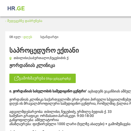
შედეგებზე დაბრუნება
08 ივლ -
დღეს
სტანდარტი
საპროცედურო ექთანი
თბილისი,
საბურთალო,
ნუცუბიძის ქ.
ჟორდანიას კლინიკა
გამოხმაურება
(სხვა ვებგვერდზე)
ი. ჟორდანიას სახელობის სამედიცინო ცენტრი
" აცხადებს ვაკანსიას ამბ
ჟორდანიას კლინიკა საქართველოში ერთ-ერთი პირველი სპეციალიზებულ
დღეს ის მრავალპროფილური სამედიცინო ცენტრია, რომელშიც ქალთა რ
ადგილმდებარეობა: თბილისი, ნუცუბიძე, ერმილე ბედიას ქ. 33
სამუშაო გრაფიკი: ორშაბათი-პარასკევი. 9:00-18:00
განყოფილება: ამბულატორია
ანაზღაურება: ფიქსირებული 1000 ლარი (ხელზე ასაღები) + გამომუშავებ