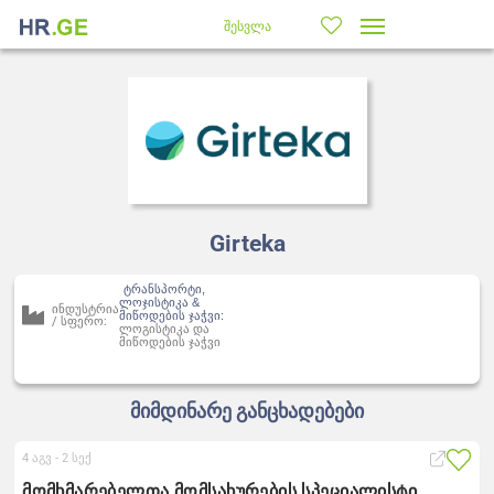
შესვლა
Girteka
ტრანსპორტი,
ლოჯისტიკა &
ინდუსტრია
მიწოდების ჯაჭვი:
/ სფერო:
ლოგისტიკა და
მიწოდების ჯაჭვი
მიმდინარე განცხადებები
4 აგვ -
2 სექ
მომხმარებელთა მომსახურების სპეციალისტი