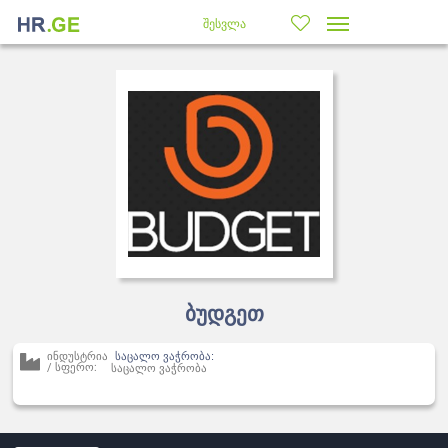
შესვლა
ბუდგეთ
ინდუსტრია
საცალო ვაჭრობა:
/ სფერო:
საცალო ვაჭრობა