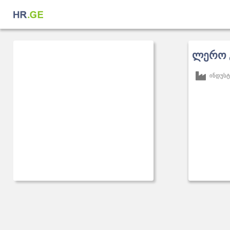
ლერო 
ინდუსტ